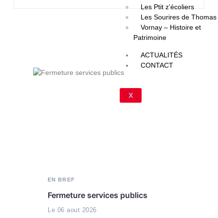
Les Ptit z’écoliers
Les Sourires de Thomas
Vornay – Histoire et
Patrimoine
En bref
ACTUALITÉS
CONTACT
X
EN BREF
EN B
Fermeture services publics
Résil
Assa
Le 06 aout 2026