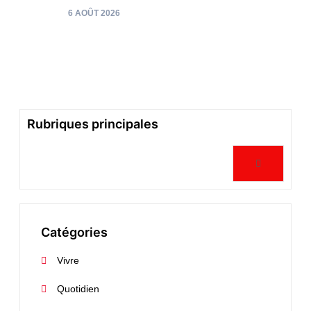
Le 24 
6 AOÛT 2026
24 JU
Rubriques principales
Catégories
Vivre
Quotidien