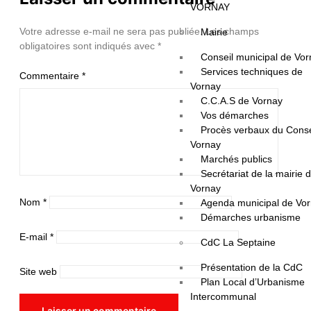
VORNAY
Votre adresse e-mail ne sera pas publiée.
Les champs
Mairie
obligatoires sont indiqués avec
*
Conseil municipal de Vo
Services techniques de
Commentaire
*
Vornay
C.C.A.S de Vornay
Vos démarches
Procès verbaux du Conse
Vornay
Marchés publics
Secrétariat de la mairie 
Vornay
Nom
*
Agenda municipal de Vo
Démarches urbanisme
E-mail
*
CdC La Septaine
Présentation de la CdC
Site web
Plan Local d’Urbanisme
Intercommunal