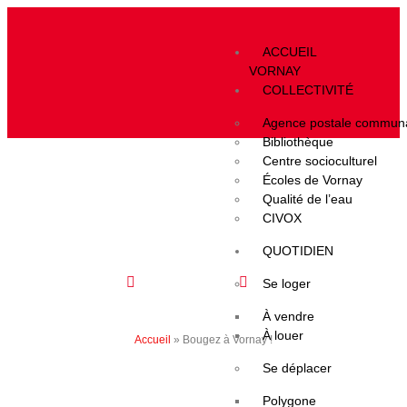
ACCUEIL
VORNAY
COLLECTIVITÉ
Agence postale commun
Bibliothèque
Centre socioculturel
Écoles de Vornay
Qualité de l’eau
CIVOX
Bougez à Vornay !
QUOTIDIEN
Se loger
En bref
28 juin 2026
À vendre
À louer
Accueil
»
Bougez à Vornay !
Se déplacer
Polygone