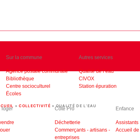
Sur la commune
Autres services
Agence postale communale
Qualité de l’eau
Bibliothèque
CIVOX
LITÉ DE L’EAU
Centre socioculturel
Station épuration
Écoles
CUEIL
»
COLLECTIVITÉ
»
QUALITÉ DE L’EAU
 loger
Côté Pro
Enfance
vendre
Déchetterie
Assistants
louer
Commerçants - artisans -
Accueil de 
entreprises