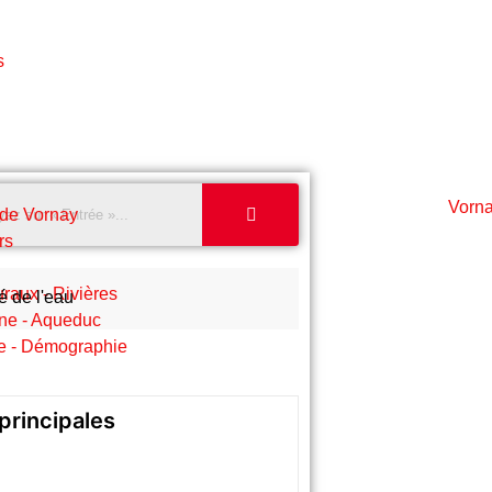
s
 de Vornay
rs
raux - Rivières
é de l'eau
ne - Aqueduc
e - Démographie
principales