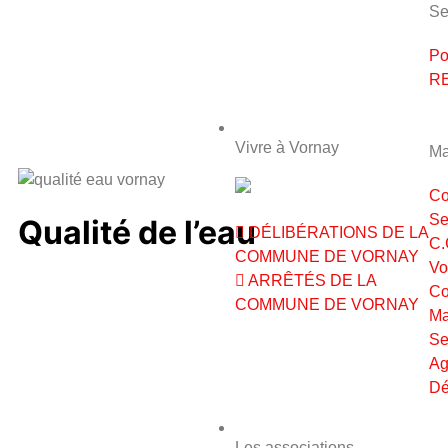
Se
Po
RE
VIVRE À VORNAY
Vivre à Vornay
Ma
Co
Se
Qualité de l’eau
DÉLIBÉRATIONS DE LA
C.
COMMUNE DE VORNAY
Vo
ARRÊTÉS DE LA
Co
COMMUNE DE VORNAY
Ma
Se
Ag
Dé
ASSOCIATIONS
Les associations