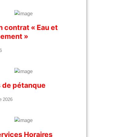
n contrat « Eau et
sement »
6
 de pétanque
e 2026
rvices Horaires