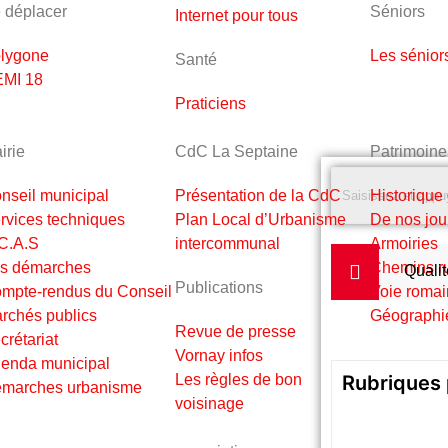
 déplacer
Séniors
Internet pour tous
lygone
Les sénior
Santé
MI 18
Praticiens
irie
CdC La Septaine
Patrimoine
nseil municipal
Présentation de la CdC
Historique
rvices techniques
Plan Local d’Urbanisme
De nos jou
C.A.S
intercommunal
Armoiries
s démarches
Chemins ru
Qualit
Publications
mpte-rendus du Conseil
Voie romai
rchés publics
Géographi
Revue de presse
crétariat
Vornay infos
enda municipal
Les règles de bon
Rubriques 
marches urbanisme
voisinage