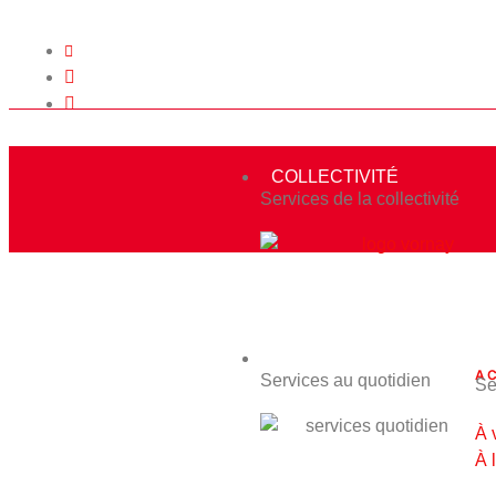
02.48.25.00.43
Lundi - Mardi - Jeudi - Vendredi
11h - 12h et 15h - 17h15
COLLECTIVITÉ
Services de la collectivité
QUA
QUOTIDIEN
AC
Services au quotidien
Se
À 
À 