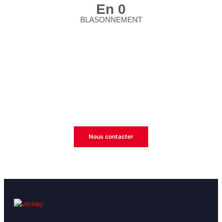
En
0
BLASONNEMENT
Espace réservé - Message spécial
Cet espace vous est dédié.
Évènements, résultats, recrutement etc…
Nous contacter