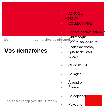
ACCUEIL
Vos démarches
VORNAY
COLLECTIVITÉ
Accueil
»
VIVRE À VORNAY
»
Mairie
»
Vos démarches
Agence postale commun
Bibliothèque
Centre socioculturel
Écoles de Vornay
Vos démarches
Qualité de l’eau
CIVOX
QUOTIDIEN
Se loger
À vendre
À louer
Se déplacer
Polygone