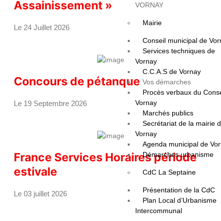
Assainissement »
VORNAY
Mairie
Le 24 Juillet 2026
Conseil municipal de Vo
Services techniques de
Vornay
C.C.A.S de Vornay
Concours de pétanque
Vos démarches
Procès verbaux du Conse
Vornay
Le 19 Septembre 2026
Marchés publics
Secrétariat de la mairie 
Vornay
Agenda municipal de Vo
Démarches urbanisme
France Services Horaires période
estivale
CdC La Septaine
Présentation de la CdC
Le 03 juillet 2026
Plan Local d’Urbanisme
Intercommunal