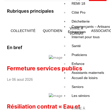
REMI 18
Rubriques principales
Côté Pro
Déchetterie
Commerçants – Artisans
VIVRE À
COLLECTIVITÉ
QUOTIDIEN
ASSOCIATI
Entreprises
VORNAY
Internet pour tous
Santé
En bref
Praticiens
Enfance
Fermeture services publics
Assistants maternels
Accueil de loisirs
Le 06 aout 2026
Seniors
Les séniors
Résiliation contrat « Eau et
VIVRE À