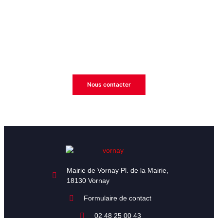
Espace réservé - Message spécial
Cet espace vous est dédié.
Évènements, résultats, recrutement etc…
Nous contacter
Mairie de Vornay Pl. de la Mairie,
18130 Vornay
Formulaire de contact
02 48 25 00 43