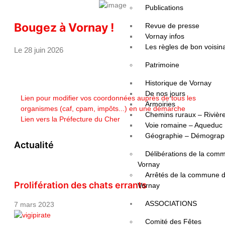
Publications
Bougez à Vornay !
Revue de presse
Vornay infos
Les règles de bon voisin
Le 28 juin 2026
Patrimoine
Historique de Vornay
De nos jours
Lien pour modifier vos coordonnées auprès de tous les
Armoiries
organismes (caf, cpam, impôts...) en une démarche
Chemins ruraux – Rivièr
Lien vers la Préfecture du Cher
Voie romaine – Aqueduc
Géographie – Démograp
Actualité
Délibérations de la com
Vornay
Arrêtés de la commune 
Prolifération des chats errants
Vornay
ASSOCIATIONS
7 mars 2023
Comité des Fêtes