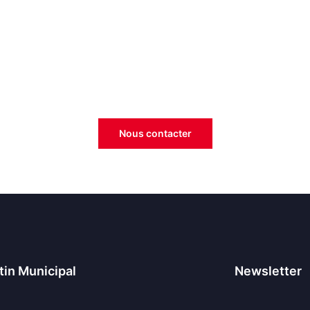
Espace réservé - Message spécial
Cet espace vous est dédié.
Évènements, résultats, recrutement etc…
Nous contacter
tin Municipal
Newsletter