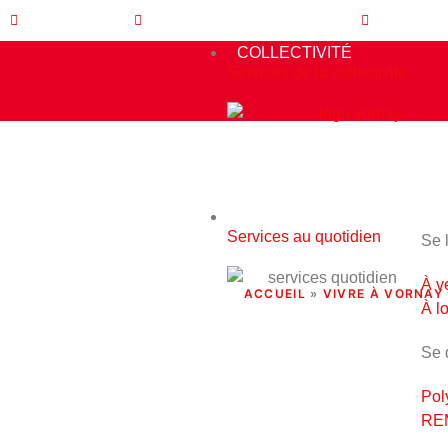
02.48.25.00.43
Lundi - Mardi - Jeudi - Vendredi
11h - 12h
COLLECTIVITÉ
Services de la collectivité
PLAN L
QUOTIDIEN
IN
Services au quotidien
Se 
À v
ACCUEIL
»
VIVRE À VORNAY
À l
Se 
Pol
REM