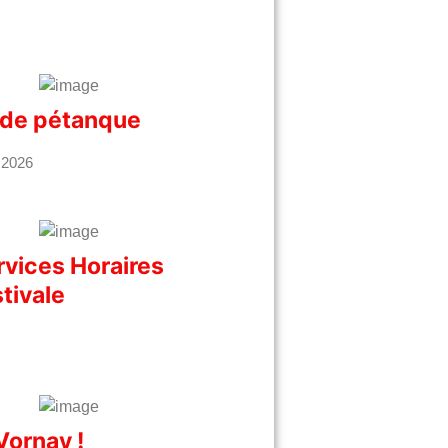
de pétanque
 2026
rvices Horaires
tivale
Vornay !