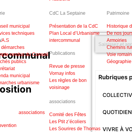
rie
CdC La Septaine
Patrimoine
seil municipal
Présentation de la CdC
Historique 
vices techniques
Plan Local d’Urbanisme
De nos jour
.A.S
intercommunal
Armoiries
 démarches
Chemins rur
tercommunal
Publications
pte-rendus du Conseil
Voie romain
chés publics
Géographie
Revue de presse
rétariat
Vornay infos
nda municipal
Rubriques p
Les règles de bon
arches urbanisme
osition
voisinage
COLLECTIV
associations
QUOTIDIEN
Comité des Fêtes
Les Ptit z’écoliers
bvention
Les Sourires de Thomas
VIVRE À V