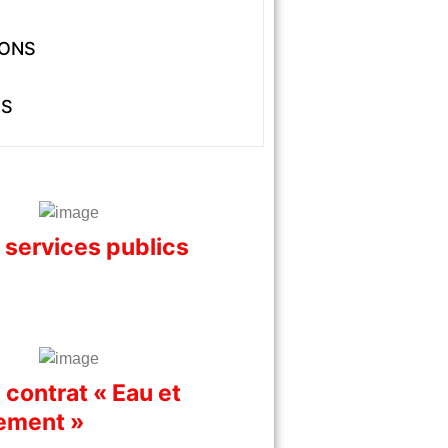
IONS
ÉS
 services publics
n contrat « Eau et
ement »