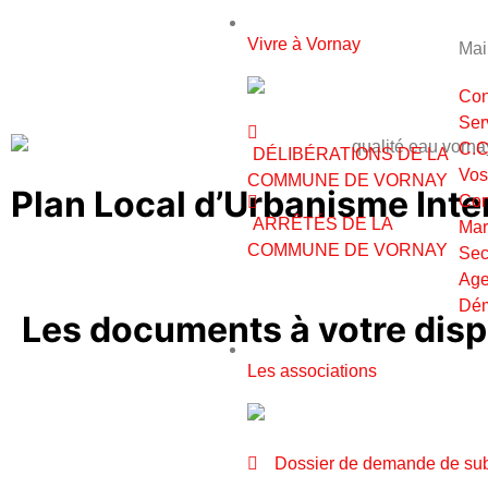
VIVRE À VORNAY
Vivre à Vornay
Mai
Con
Ser
C.C
DÉLIBÉRATIONS DE LA
Vos
COMMUNE DE VORNAY
Plan Local d’Urbanisme In
Com
ARRÊTÉS DE LA
Mar
COMMUNE DE VORNAY
Sec
Age
Dém
Les documents à votre disp
ASSOCIATIONS
Les associations
Dossier de demande de su