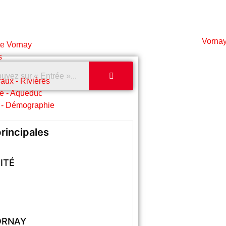
de Vornay
s
aux - Rivières
e - Aqueduc
 - Démographie
rincipales
ITÉ
ORNAY