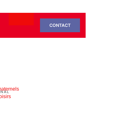
CONTACT
ME
maternels
UNAL
oisirs