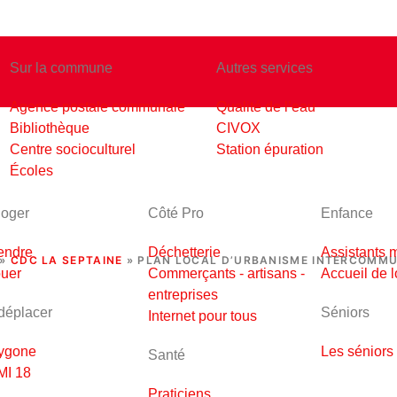
 et 15h - 17h15
Sur la commune
Autres services
Agence postale communale
Qualité de l’eau
Bibliothèque
CIVOX
OCAL D’URBANIS
Centre socioculturel
Station épuration
Écoles
TERCOMMUNAL
loger
Côté Pro
Enfance
endre
Déchetterie
Assistants 
»
CDC LA SEPTAINE
»
PLAN LOCAL D’URBANISME INTERCOMM
ouer
Commerçants - artisans -
Accueil de l
entreprises
déplacer
Séniors
Internet pour tous
ygone
Les séniors
Santé
I 18
Praticiens