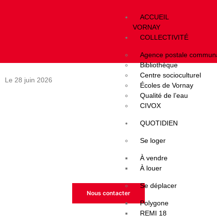
ACCUEIL
Jour :
28 juin 2026
VORNAY
COLLECTIVITÉ
Bougez à Vornay !
Agence postale commun
Bibliothèque
Centre socioculturel
Le 28 juin 2026
Écoles de Vornay
Qualité de l’eau
CIVOX
QUOTIDIEN
Espace réservé - Message spécial
Se loger
Cet espace vous est dédié.
À vendre
Évènements, résultats, recrutement etc…
À louer
Se déplacer
Nous contacter
Polygone
REMI 18