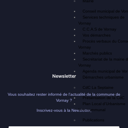
Mairie
Conseil municipal de Vo
Services techniques de
Vornay
C.C.A.S de Vornay
Vos démarches
Procès verbaux du Conse
Vornay
Marchés publics
Secrétariat de la mairie 
Vornay
Agenda municipal de Vo
Newsletter
Démarches urbanisme
CdC La Septaine
Vous souhaitez rester informé de l’actualité de la commune de
Présentation de la CdC
Vornay ?
Plan Local d’Urbanisme
Intercommunal
Inscrivez-vous à la Newsletter,
Publications