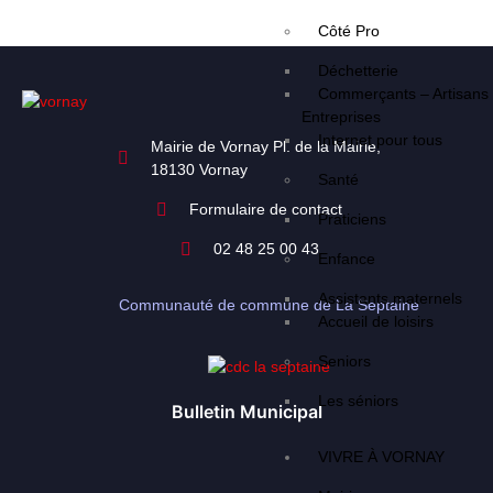
Côté Pro
Déchetterie
Commerçants – Artisans
Entreprises
Internet pour tous
Mairie de Vornay Pl. de la Mairie,
18130 Vornay
Santé
Formulaire de contact
Praticiens
02 48 25 00 43
Enfance
Assistants maternels
Communauté de commune de La Septaine
Accueil de loisirs
Seniors
Les séniors
Bulletin Municipal
VIVRE À VORNAY