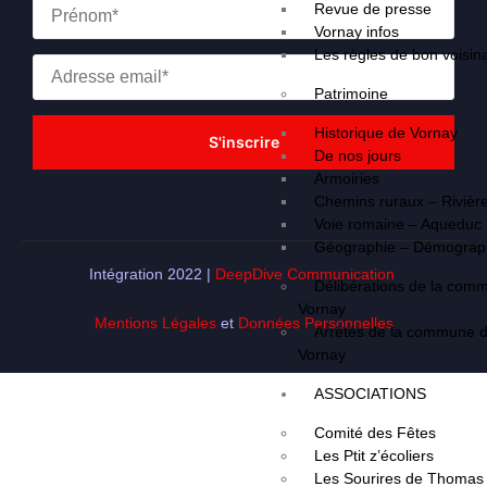
Revue de presse
Vornay infos
Les règles de bon voisin
Patrimoine
Historique de Vornay
De nos jours
Armoiries
Chemins ruraux – Rivièr
Voie romaine – Aqueduc
Géographie – Démograp
Intégration 2022 |
DeepDive Communication
Délibérations de la com
Vornay
Mentions Légales
et
Données Personnelles
Arrêtés de la commune 
Vornay
ASSOCIATIONS
Comité des Fêtes
Les Ptit z’écoliers
Les Sourires de Thomas