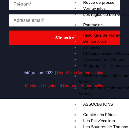
Revue de presse
Vornay infos
Les règles de bon voisin
Patrimoine
Historique de Vornay
De nos jours
Armoiries
Chemins ruraux – Rivièr
Voie romaine – Aqueduc
Géographie – Démograp
Intégration 2022 |
DeepDive Communication
Délibérations de la com
Vornay
Mentions Légales
et
Données Personnelles
Arrêtés de la commune 
Vornay
ASSOCIATIONS
Comité des Fêtes
Les Ptit z’écoliers
Les Sourires de Thomas