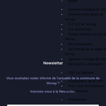
Mairie
Conseil municipal de Vo
Services techniques de
Vornay
C.C.A.S de Vornay
Vos démarches
Procès verbaux du Conse
Vornay
Marchés publics
Secrétariat de la mairie 
Vornay
Agenda municipal de Vo
Newsletter
Démarches urbanisme
CdC La Septaine
Vous souhaitez rester informé de l’actualité de la commune de
Présentation de la CdC
Vornay ?
Plan Local d’Urbanisme
Intercommunal
Inscrivez-vous à la Newsletter,
Publications