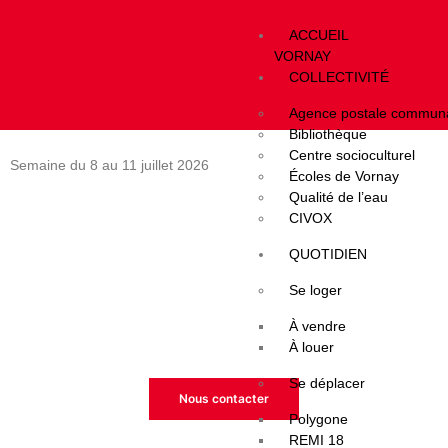
ACCUEIL
Jour :
22 juin 2026
VORNAY
COLLECTIVITÉ
Horaires déchèteries
Agence postale commun
Bibliothèque
Centre socioculturel
Semaine du 8 au 11 juillet 2026
Écoles de Vornay
Qualité de l’eau
CIVOX
QUOTIDIEN
Espace réservé - Message spécial
Se loger
Cet espace vous est dédié.
À vendre
Évènements, résultats, recrutement etc…
À louer
Se déplacer
Nous contacter
Polygone
REMI 18