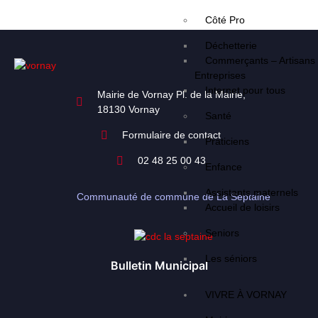
Côté Pro
Déchetterie
Commerçants – Artisans
Entreprises
Internet pour tous
Mairie de Vornay Pl. de la Mairie,
18130 Vornay
Santé
Formulaire de contact
Praticiens
02 48 25 00 43
Enfance
Assistants maternels
Communauté de commune de La Septaine
Accueil de loisirs
Seniors
Les séniors
Bulletin Municipal
VIVRE À VORNAY