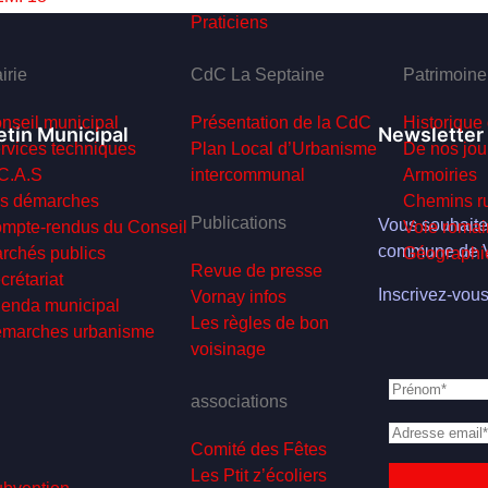
Praticiens
irie
CdC La Septaine
Patrimoine
nseil municipal
Présentation de la CdC
Historique
etin Municipal
Newsletter
rvices techniques
Plan Local d’Urbanisme
De nos jou
C.A.S
intercommunal
Armoiries
s démarches
Chemins ru
Publications
Vous souhaitez
mpte-rendus du Conseil
Voie romai
commune de V
rchés publics
Géographi
Revue de presse
crétariat
Inscrivez-vous
Vornay infos
enda municipal
Les règles de bon
marches urbanisme
voisinage
associations
Comité des Fêtes
Les Ptit z’écoliers