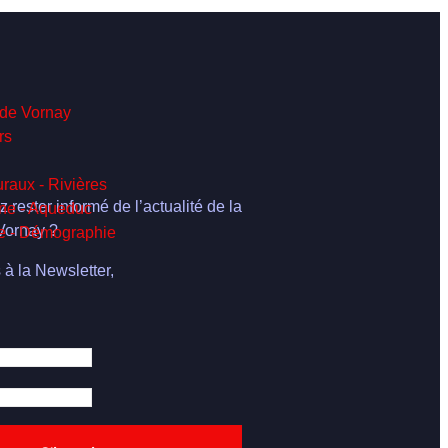
 de Vornay
rs
raux - Rivières
 rester informé de l’actualité de la
ne - Aqueduc
ornay ?
e - Démographie
 à la Newsletter,