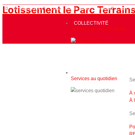
Lotissement le Parc Terrain
02.48.25.00.43
Lundi - Mardi - Jeudi - Vendredi
11h - 1
COLLECTIVITÉ
Services de la collectivité
Le 08 mars 2026
QUOTIDIEN
Services au quotidien
Se
À 
À 
Se
Po
RE