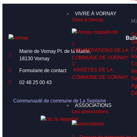
VIVRE À VORNAY
Vivre à Vornay
Ma
Co
Bull
Se
C.
DÉLIBÉRATIONS DE LA
Mairie de Vornay Pl. de la Mairie,
Vo
COMMUNE DE VORNAY
18130 Vornay
Co
ARRÊTÉS DE LA
Formulaire de contact
Ma
COMMUNE DE VORNAY
Se
02 48 25 00 43
Ag
Dé
Communauté de commune de La Septaine
ASSOCIATIONS
Les associations